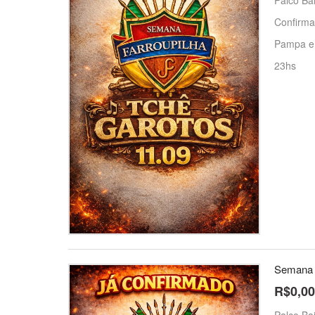
Palco Bai
Confirma
Pampa e 
23hs
Semana F
R$0,00
Palco Ba