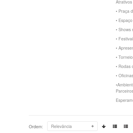
Atrativos
• Praça 
• Espaço
• Shows r
• Festiva
• Apresen
• Torneio
• Rodas 
• Oficina
•Ambiente
Parceiro
Esperamo
Ordem: