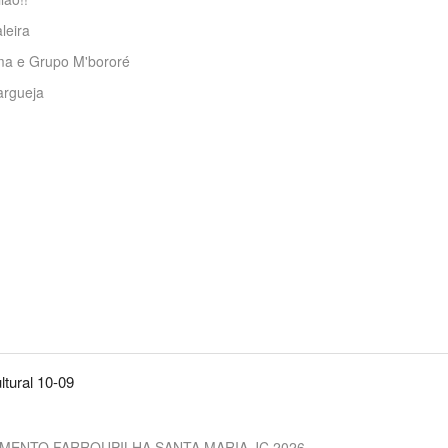
leira
a e Grupo M'bororé
rgueja
ltural 10-09
MENTO FARROUPILHA SANTA MARIA JC 2026