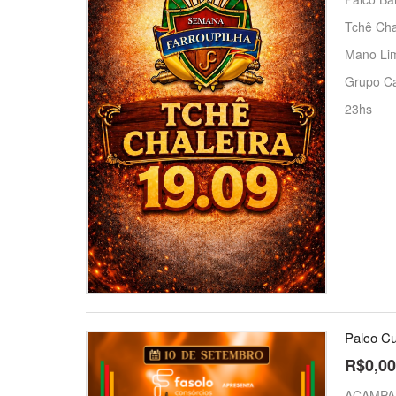
Tchê Cha
Mano Lim
Grupo Ca
23hs
Palco Cu
R$0,00
ACAMPA