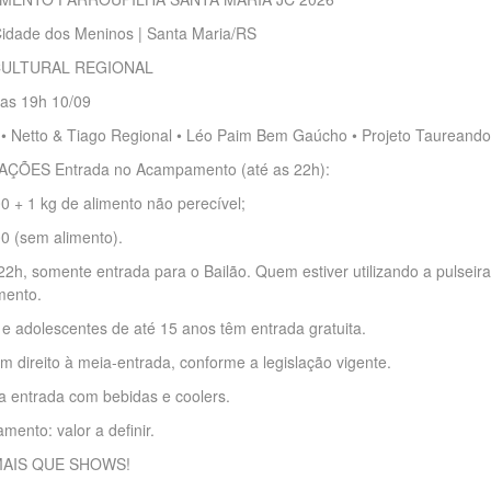
idade dos Meninos | Santa Maria/RS
CULTURAL REGIONAL
das 19h 10/09
 • Netto & Tiago Regional • Léo Paim Bem Gaúcho • Projeto Taureando
ÇÕES Entrada no Acampamento (até as 22h):
0 + 1 kg de alimento não perecível;
00 (sem alimento).
2h, somente entrada para o Bailão. Quem estiver utilizando a pulseira 
ento.
 e adolescentes de até 15 anos têm entrada gratuita.
m direito à meia-entrada, conforme a legislação vigente.
 a entrada com bebidas e coolers.
mento: valor a definir.
MAIS QUE SHOWS!