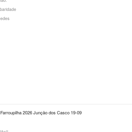
baridade
uedes
arroupilha 2026 Junção dos Casco 19-09
lão!!