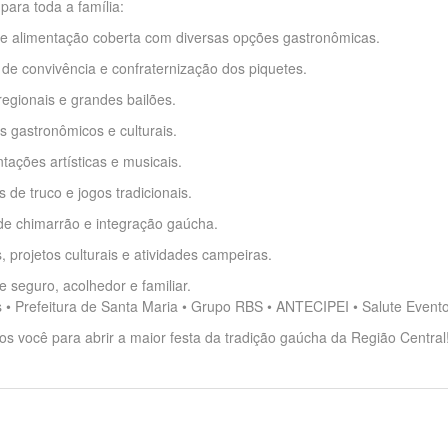
 para toda a família:
de alimentação coberta com diversas opções gastronômicas.
 de convivência e confraternização dos piquetes.
egionais e grandes bailões.
is gastronômicos e culturais.
tações artísticas e musicais.
s de truco e jogos tradicionais.
de chimarrão e integração gaúcha.
s, projetos culturais e atividades campeiras.
 seguro, acolhedor e familiar.
s • Prefeitura de Santa Maria • Grupo RBS • ANTECIPEI • Salute Event
s você para abrir a maior festa da tradição gaúcha da Região Central