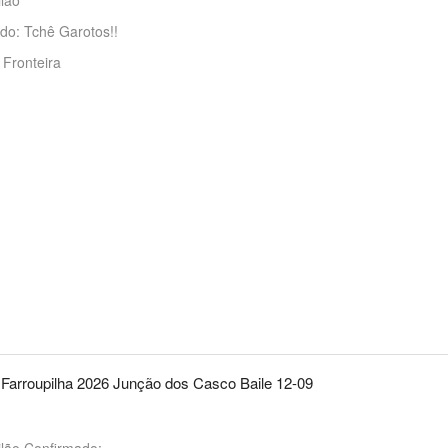
lão
do: Tchê Garotos!!
Fronteira
arroupilha 2026 Junção dos Casco Baile 12-09
ilão Confirmado: