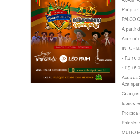
Parque C
PALCO 
A partir 
Abertura
INFORMA
• R$ 10,0
• R$ 15,
Após as 2
Acampam
Crianças
Idosos tê
Proibida
Estaciona
MUITO 