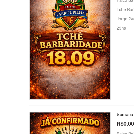
Tchê Bar
Jorge G
23hs
Semana F
R$0,00
Palco Bai