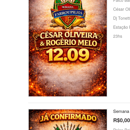
César Oli
Dj Tonett
Estação 
23hs
Semana F
R$0,00
Palco Bai